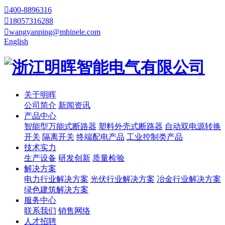

400-8896316

18057316288

wangyanping@mhinele.com
English
关于明晖
公司简介
新闻资讯
产品中心
智能型万能式断路器
塑料外壳式断路器
自动双电源转换
开关
隔离开关
终端配电产品
工业控制类产品
技术实力
生产设备
研发创新
质量检验
解决方案
电力行业解决方案
光伏行业解决方案
冶金行业解决方案
绿色建筑解决方案
服务中心
联系我们
销售网络
人才招聘