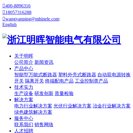

400-8896316

18057316288

wangyanping@mhinele.com
English
关于明晖
公司简介
新闻资讯
产品中心
智能型万能式断路器
塑料外壳式断路器
自动双电源转换
开关
隔离开关
终端配电产品
工业控制类产品
技术实力
生产设备
研发创新
质量检验
解决方案
电力行业解决方案
光伏行业解决方案
冶金行业解决方案
绿色建筑解决方案
服务中心
联系我们
销售网络
人才招聘